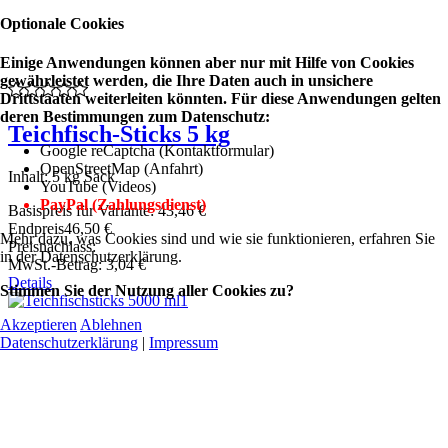
Optionale Cookies
Einige Anwendungen können aber nur mit Hilfe von Cookies
gewährleistet werden, die Ihre Daten auch in unsichere
Drittstaaten weiterleiten könnten. Für diese Anwendungen gelten
deren Bestimmungen zum Datenschutz:
Teichfisch-Sticks 5 kg
Google reCaptcha (Kontaktformular)
OpenStreetMap (Anfahrt)
Inhalt: 5 kg Sack
YouTube (Videos)
PayPal (Zahlungsdienst)
Basispreis für Variante:
43,46 €
Endpreis
46,50 €
Mehr dazu, was Cookies sind und wie sie funktionieren, erfahren Sie
Preisnachlass:
in der Datenschutzerklärung.
MwSt.-Betrag:
3,04 €
Details
Stimmen Sie der Nutzung aller Cookies zu?
Akzeptieren
Ablehnen
Datenschutzerklärung
|
Impressum