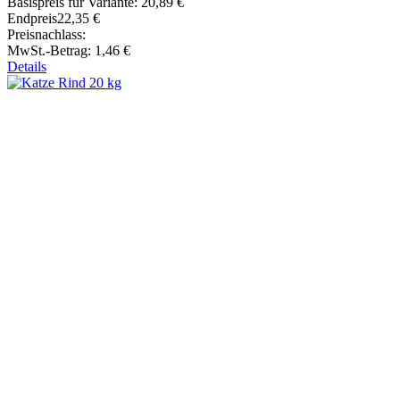
Basispreis für Variante:
20,89 €
Endpreis
22,35 €
Preisnachlass:
MwSt.-Betrag:
1,46 €
Details