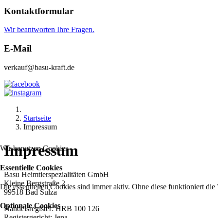
Kontaktformular
Wir beantworten Ihre Fragen.
E-Mail
verkauf@basu-kraft.de
Startseite
Impressum
Impressum
Wir benutzen Cookies
Essentielle Cookies
Basu Heimtierspezialitäten GmbH
Kleine Bergstraße 2
Die essentiellen Cookies sind immer aktiv. Ohne diese funktioniert die
99518 Bad Sulza
Optionale Cookies
Handelsregister: HRB 100 126
Registergericht: Jena