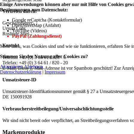
Einige Anwendungen können aber nur mit Hilfe von Cookies gewähr
Bestimmungen zum Datenschutz:
Vertreten durch:
Google reCaptcha (Kontaktformular)
Geschäftsführer:
OpenStreetMap (Anfahrt)
Ursula Lohr
YouTube (Videos)
Roslinde Stier
PayPal (Zahlungsdienst)
Kontakt
Mehr dazu, was Cookies sind und wie sie funktionieren, erfahren Sie i
Stimmen Sie der Nutzung aller Cookies zu?
Telefon: +49 (0) 3 64 61 / 820 - 0
Telefax: +49 (0) 3 64 61 / 820 - 20
Akzeptieren
Ablehnen
E-Mail:
Diese E-Mail-Adresse ist vor Spambots geschützt! Zur Anzeig
Datenschutzerklärung
|
Impressum
Umsatzsteuer-ID
Umsatzsteuer-Identifikationsnummer gemäß § 27 a Umsatzsteuergeset
DE 150091928
Verbraucher­streit­beilegung/Universal­schlichtungs­stelle
Wir sind nicht bereit oder verpflichtet, an Streitbeilegungsverfahren 
Markenprodukte