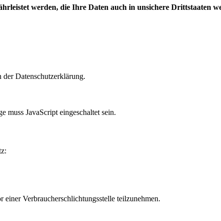
leistet werden, die Ihre Daten auch in unsichere Drittstaaten w
n der Datenschutzerklärung.
e muss JavaScript eingeschaltet sein.
z:
vor einer Verbraucherschlichtungsstelle teilzunehmen.