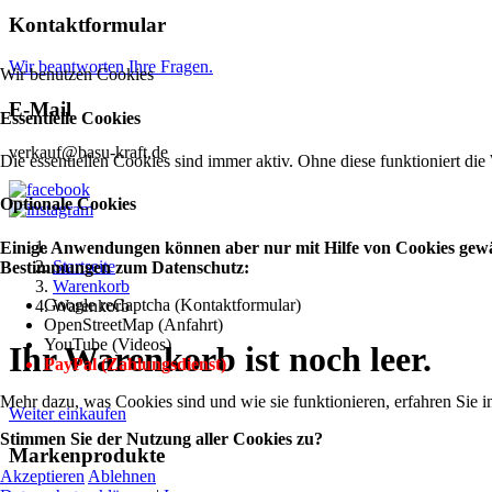
Kontaktformular
Wir beantworten Ihre Fragen.
Wir benutzen Cookies
E-Mail
Essentielle Cookies
verkauf@basu-kraft.de
Die essentiellen Cookies sind immer aktiv. Ohne diese funktioniert die
Optionale Cookies
Einige Anwendungen können aber nur mit Hilfe von Cookies gewähr
Startseite
Bestimmungen zum Datenschutz:
Warenkorb
Google reCaptcha (Kontaktformular)
Warenkorb
OpenStreetMap (Anfahrt)
YouTube (Videos)
Ihr Warenkorb ist noch leer.
PayPal (Zahlungsdienst)
Mehr dazu, was Cookies sind und wie sie funktionieren, erfahren Sie i
Weiter einkaufen
Stimmen Sie der Nutzung aller Cookies zu?
Markenprodukte
Akzeptieren
Ablehnen