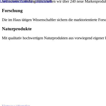
Datenschutzerklärung
|
Impressum
Seit unserer Gründung entwickelten wir über 240 neue Markenprodukte,
Forschung
Die im Haus tätigen Wissenschaftler sichern die marktorientierte Fo
Naturprodukte
Mit qualitativ hochwertigen Naturprodukten aus vorwiegend eigener P