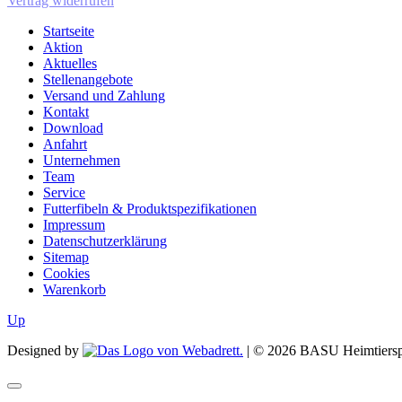
Vertrag widerrufen
Startseite
Aktion
Aktuelles
Stellenangebote
Versand und Zahlung
Kontakt
Download
Anfahrt
Unternehmen
Team
Service
Futterfibeln & Produktspezifikationen
Impressum
Datenschutzerklärung
Sitemap
Cookies
Warenkorb
Up
Designed by
| ©
2026
BASU Heimtiersp