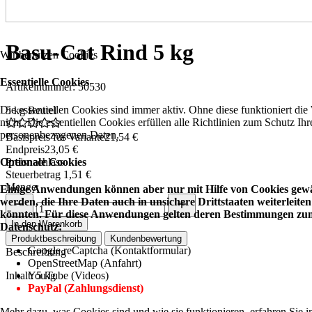
Basu-Cat Rind 5 kg
Wir benutzen Cookies
Essentielle Cookies
Artikelnummer: 50530
Die essentiellen Cookies sind immer aktiv. Ohne diese funktioniert die
5 kg Beutel
nicht. Die essentiellen Cookies erfüllen alle Richtlinien zum Schutz Ihr
personenbezogenen Daten.
Basispreis für Variante
21,54 €
Endpreis
23,05 €
Preisnachlass
Optionale Cookies
Steuerbetrag
1,51 €
Menge:
Einige Anwendungen können aber nur mit Hilfe von Cookies gewä
werden, die Ihre Daten auch in unsichere Drittstaaten weiterleiten
könnten. Für diese Anwendungen gelten deren Bestimmungen zu
In den Warenkorb
Datenschutz:
Produktbeschreibung
Kundenbewertung
Google reCaptcha (Kontaktformular)
Beschreibung
OpenStreetMap (Anfahrt)
Inhalt: 5 kg
YouTube (Videos)
PayPal (Zahlungsdienst)
Mehr dazu, was Cookies sind und wie sie funktionieren, erfahren Sie i