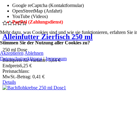
Google reCaptcha (Kontaktformular)
OpenStreetMap (Anfahrt)
YouTube (Videos)
PayPal (Zahlungsdienst)
Mehr dazu, was Cookies sind und wie sie funktionieren, erfahren Sie i
Alleinfutter Zierfisch 250 ml
Stimmen Sie der Nutzung aller Cookies zu?
250 ml Dose
Akzeptieren
Ablehnen
Datenschutzerklärung
|
Impressum
Basispreis für Variante:
5,84 €
Endpreis
6,25 €
Preisnachlass:
MwSt.-Betrag:
0,41 €
Details