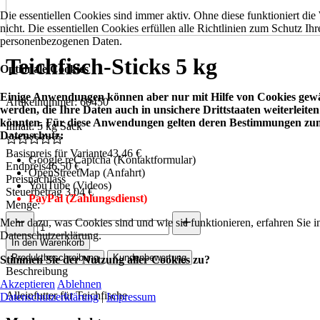
Die essentiellen Cookies sind immer aktiv. Ohne diese funktioniert die
nicht. Die essentiellen Cookies erfüllen alle Richtlinien zum Schutz Ihr
personenbezogenen Daten.
Teichfisch-Sticks 5 kg
Optionale Cookies
Einige Anwendungen können aber nur mit Hilfe von Cookies gewä
Artikelnummer: 60450
werden, die Ihre Daten auch in unsichere Drittstaaten weiterleiten
könnten. Für diese Anwendungen gelten deren Bestimmungen zu
Inhalt: 5 kg Sack
Datenschutz:
Basispreis für Variante
43,46 €
Google reCaptcha (Kontaktformular)
Endpreis
46,50 €
OpenStreetMap (Anfahrt)
Preisnachlass
YouTube (Videos)
Steuerbetrag
3,04 €
PayPal (Zahlungsdienst)
Menge:
Mehr dazu, was Cookies sind und wie sie funktionieren, erfahren Sie i
Datenschutzerklärung.
In den Warenkorb
Produktbeschreibung
Kundenbewertung
Stimmen Sie der Nutzung aller Cookies zu?
Beschreibung
Akzeptieren
Ablehnen
Alleinfutter für Teichfische
Datenschutzerklärung
|
Impressum