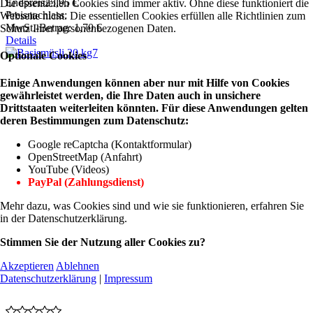
Endpreis
25,95 €
Die essentiellen Cookies sind immer aktiv. Ohne diese funktioniert die
Preisnachlass:
Webseite nicht. Die essentiellen Cookies erfüllen alle Richtlinien zum
MwSt.-Betrag:
1,70 €
Schutz Ihrer personenbezogenen Daten.
Details
Optionale Cookies
Einige Anwendungen können aber nur mit Hilfe von Cookies
gewährleistet werden, die Ihre Daten auch in unsichere
Drittstaaten weiterleiten könnten. Für diese Anwendungen gelten
deren Bestimmungen zum Datenschutz:
Google reCaptcha (Kontaktformular)
OpenStreetMap (Anfahrt)
YouTube (Videos)
PayPal (Zahlungsdienst)
Mehr dazu, was Cookies sind und wie sie funktionieren, erfahren Sie
in der Datenschutzerklärung.
Stimmen Sie der Nutzung aller Cookies zu?
Akzeptieren
Ablehnen
Datenschutzerklärung
|
Impressum