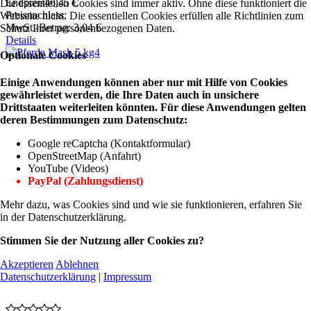
Endpreis
46,45 €
Die essentiellen Cookies sind immer aktiv. Ohne diese funktioniert die
Preisnachlass:
Webseite nicht. Die essentiellen Cookies erfüllen alle Richtlinien zum
MwSt.-Betrag:
3,04 €
Schutz Ihrer personenbezogenen Daten.
Details
Optionale Cookies
Einige Anwendungen können aber nur mit Hilfe von Cookies
gewährleistet werden, die Ihre Daten auch in unsichere
Drittstaaten weiterleiten könnten. Für diese Anwendungen gelten
deren Bestimmungen zum Datenschutz:
Google reCaptcha (Kontaktformular)
OpenStreetMap (Anfahrt)
YouTube (Videos)
PayPal (Zahlungsdienst)
Mehr dazu, was Cookies sind und wie sie funktionieren, erfahren Sie
in der Datenschutzerklärung.
Stimmen Sie der Nutzung aller Cookies zu?
Akzeptieren
Ablehnen
Datenschutzerklärung
|
Impressum