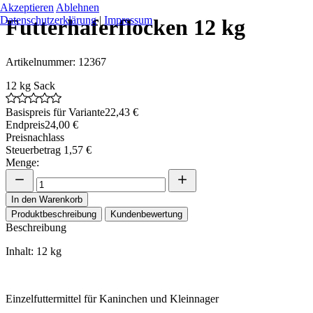
Akzeptieren
Ablehnen
Datenschutzerklärung
|
Impressum
Futterhaferflocken 12 kg
Artikelnummer: 12367
12 kg Sack
Basispreis für Variante
22,43 €
Endpreis
24,00 €
Preisnachlass
Steuerbetrag
1,57 €
Menge:
In den Warenkorb
Produktbeschreibung
Kundenbewertung
Beschreibung
Inhalt: 12 kg
Einzelfuttermittel für Kaninchen und Kleinnager