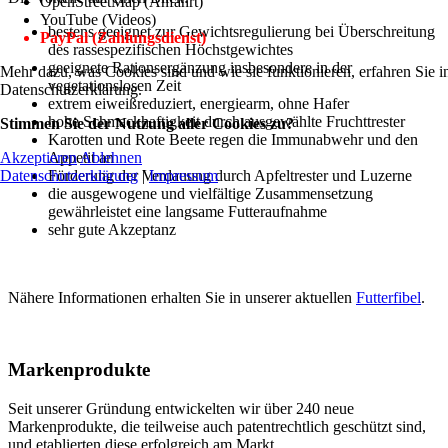
OpenStreetMap (Anfahrt)
YouTube (Videos)
bestens geeignet zur Gewichtsregulierung bei Überschreitung
PayPal (Zahlungsdienst)
des rassespezifischen Höchstgewichtes
geeignete Rationsergänzung insbesondere in der
Mehr dazu, was Cookies sind und wie sie funktionieren, erfahren Sie i
vegetationslosen Zeit
Datenschutzerklärung.
extrem eiweißreduziert, energiearm, ohne Hafer
hohe Schmackhaftigkeit durch ausgewählte Fruchttrester
Stimmen Sie der Nutzung aller Cookies zu?
Karotten und Rote Beete regen die Immunabwehr und den
Akzeptieren
Ablehnen
Appetit an
Datenschutzerklärung
|
Impressum
Förderung der Verdauung durch Apfeltrester und Luzerne
die ausgewogene und vielfältige Zusammensetzung
gewährleistet eine langsame Futteraufnahme
sehr gute Akzeptanz
Nähere Informationen erhalten Sie in unserer aktuellen
Futterfibel
.
Markenprodukte
Seit unserer Gründung entwickelten wir über 240 neue
Markenprodukte, die teilweise auch patentrechtlich geschützt sind,
und etablierten diese erfolgreich am Markt.