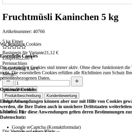
Fruchtmüsli Kaninchen 5 kg
Artikelnummer: 40766
5 kg Eimer
Wir benutzen Cookies
Basispreis für Variante
21,12 €
Essentielle Cookies
Endpreis
22,60 €
Preisnachlass
Die essentiellen Cookies sind immer aktiv. Ohne diese funktioniert die
Steuerbetrag
1,48 €
nicht. Die essentiellen Cookies erfüllen alle Richtlinien zum Schutz Ihr
Menge:
personenbezogenen Daten.
Optionale Cookies
In den Warenkorb
Produktbeschreibung
Kundenbewertung
Einige Anwendungen können aber nur mit Hilfe von Cookies gewä
Beschreibung
werden, die Ihre Daten auch in unsichere Drittstaaten weiterleiten
Inhalt: 5 kg
könnten. Für diese Anwendungen gelten deren Bestimmungen zu
Datenschutz:
Google reCaptcha (Kontaktformular)
Die Vorteile auf einen Blick: