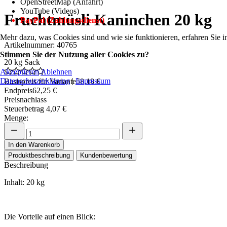
OpenStreetMap (Anfahrt)
YouTube (Videos)
Fruchtmüsli Kaninchen 20 kg
PayPal (Zahlungsdienst)
Mehr dazu, was Cookies sind und wie sie funktionieren, erfahren Sie i
Artikelnummer: 40765
Stimmen Sie der Nutzung aller Cookies zu?
20 kg Sack
Akzeptieren
Ablehnen
Datenschutzerklärung
|
Impressum
Basispreis für Variante
58,18 €
Endpreis
62,25 €
Preisnachlass
Steuerbetrag
4,07 €
Menge:
In den Warenkorb
Produktbeschreibung
Kundenbewertung
Beschreibung
Inhalt: 20 kg
Die Vorteile auf einen Blick: