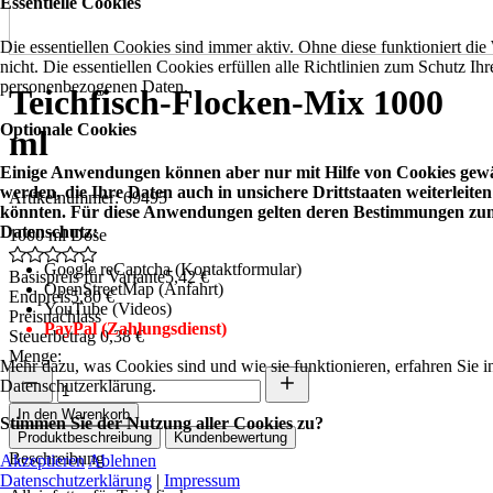
Essentielle Cookies
Die essentiellen Cookies sind immer aktiv. Ohne diese funktioniert die
nicht. Die essentiellen Cookies erfüllen alle Richtlinien zum Schutz Ihr
personenbezogenen Daten.
Teichfisch-Flocken-Mix 1000
Optionale Cookies
ml
Einige Anwendungen können aber nur mit Hilfe von Cookies gewä
werden, die Ihre Daten auch in unsichere Drittstaaten weiterleiten
Artikelnummer: 69495
könnten. Für diese Anwendungen gelten deren Bestimmungen zu
Datenschutz:
1000 ml Dose
Google reCaptcha (Kontaktformular)
Basispreis für Variante
5,42 €
OpenStreetMap (Anfahrt)
Endpreis
5,80 €
YouTube (Videos)
Preisnachlass
PayPal (Zahlungsdienst)
Steuerbetrag
0,38 €
Menge:
Mehr dazu, was Cookies sind und wie sie funktionieren, erfahren Sie i
Datenschutzerklärung.
In den Warenkorb
Stimmen Sie der Nutzung aller Cookies zu?
Produktbeschreibung
Kundenbewertung
Beschreibung
Akzeptieren
Ablehnen
Datenschutzerklärung
|
Impressum