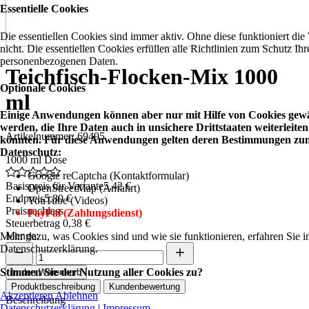
Essentielle Cookies
Die essentiellen Cookies sind immer aktiv. Ohne diese funktioniert die
nicht. Die essentiellen Cookies erfüllen alle Richtlinien zum Schutz Ihr
personenbezogenen Daten.
Teichfisch-Flocken-Mix 1000
Optionale Cookies
ml
Einige Anwendungen können aber nur mit Hilfe von Cookies gewä
werden, die Ihre Daten auch in unsichere Drittstaaten weiterleiten
Artikelnummer: 69495
könnten. Für diese Anwendungen gelten deren Bestimmungen zu
Datenschutz:
1000 ml Dose
Google reCaptcha (Kontaktformular)
Basispreis für Variante
5,42 €
OpenStreetMap (Anfahrt)
Endpreis
5,80 €
YouTube (Videos)
Preisnachlass
PayPal (Zahlungsdienst)
Steuerbetrag
0,38 €
Menge:
Mehr dazu, was Cookies sind und wie sie funktionieren, erfahren Sie i
Datenschutzerklärung.
Stimmen Sie der Nutzung aller Cookies zu?
In den Warenkorb
Produktbeschreibung
Kundenbewertung
Akzeptieren
Ablehnen
Beschreibung
Datenschutzerklärung
|
Impressum