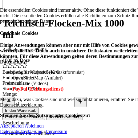
Die essentiellen Cookies sind immer aktiv. Ohne diese funktioniert die
nicht. Die essentiellen Cookies erfüllen alle Richtlinien zum Schutz Ihr
Teichfisch-Flocken-Mix 1000
personenbezogenen Daten.
ml
Optionale Cookies
Einige Anwendungen können aber nur mit Hilfe von Cookies gewä
Artikelnummer: 69495
werden, die Ihre Daten auch in unsichere Drittstaaten weiterleiten
könnten. Für diese Anwendungen gelten deren Bestimmungen zu
1000 ml Dose
Datenschutz:
Basispreis für Variante
5,42 €
Google reCaptcha (Kontaktformular)
Endpreis
5,80 €
OpenStreetMap (Anfahrt)
Preisnachlass
YouTube (Videos)
Steuerbetrag
0,38 €
PayPal (Zahlungsdienst)
Menge:
Mehr dazu, was Cookies sind und wie sie funktionieren, erfahren Sie i
Datenschutzerklärung.
In den Warenkorb
Stimmen Sie der Nutzung aller Cookies zu?
Produktbeschreibung
Kundenbewertung
Beschreibung
Akzeptieren
Ablehnen
Datenschutzerklärung
|
Impressum
Alleinfutter für Teichfische