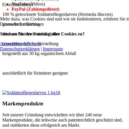
YouTube (Videos)
Einzelfuttermittel
PayPal (Zahlungsdienst)
100 % getrocknete Soldatenfliegenlarven (Hermetia illucens)
Mehr dazu, was Cookies sind und wie sie funktionieren, erfahren Sie i
gesunder Leckerbissen
Datenschutzerklärung.
reich an Proteinen und Kalzium
Stimmen Sie der Nutzung aller Cookies zu?
umweltfreundliche Herstellung
Akzeptieren
Ablehnen
Datenschutzerklärung
|
Impressum
hergestellt aus 30 kg organischem Abfall
auschließlich für Heimtiere geeignet
Markenprodukte
Seit unserer Gründung entwickelten wir über 240 neue
Markenprodukte, die teilweise auch patentrechtlich geschützt sind,
und etablierten diese erfolgreich am Markt.