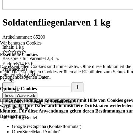
Soldatenfliegenlarven 1 kg
Artikelnummer: 85200
Wir benutzen Cookies
Inhalt: 1 kg
Essentielle Cookies
Basispreis für Variante
12,31 €
Endpreis
14,65 €
Die essentiellen Cookies sind immer aktiv. Ohne diese funktioniert die
Preisnachlass
nicht. Die essentiellen Cookies erfüllen alle Richtlinien zum Schutz Ihr
Steuerbetrag
2,34 €
personenbezogenen Daten.
Menge:
Optionale Cookies
In den Warenkorb
Einige Anwendungen können aber nur mit Hilfe von Cookies gewä
Produktbeschreibung
Kundenbewertung
werden, die Ihre Daten auch in unsichere Drittstaaten weiterleiten
Beschreibung
könnten. Für diese Anwendungen gelten deren Bestimmungen zu
Datenschutz:
Inhalt: 1 kg Beutel
Google reCaptcha (Kontaktformular)
OpenStreetMap (Anfahrt)