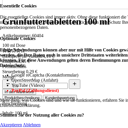
Essentielle Cookies
Die essentiellen Cookies sind immer aktiv. Ohne diese funktioniert die
Grünfuttertabletten 100 ml
nicht. Die essentiellen Cookies erfüllen alle Richtlinien zum Schutz Ihr
personenbezogenen Daten.
Artikelnummer: 60404
Optionale Cookies
100 ml Dose
Einige Anwendungen können aber nur mit Hilfe von Cookies gewä
werden, die Ihre Daten auch in unsichere Drittstaaten weiterleiten
Basispreis für Variante
4,16 €
könnten. Für diese Anwendungen gelten deren Bestimmungen zu
Endpreis
4,45 €
Datenschutz:
Preisnachlass
Steuerbetrag
0,29 €
Google reCaptcha (Kontaktformular)
Menge:
OpenStreetMap (Anfahrt)
YouTube (Videos)
PayPal (Zahlungsdienst)
In den Warenkorb
Produktbeschreibung
Kundenbewertung
Mehr dazu, was Cookies sind und wie sie funktionieren, erfahren Sie i
Beschreibung
Datenschutzerklärung.
Inhalt: 100 ml
Stimmen Sie der Nutzung aller Cookies zu?
Akzeptieren
Ablehnen