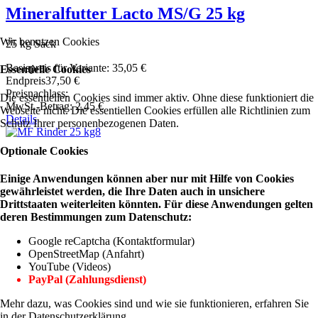
Mineralfutter Lacto MS/G 25 kg
Wir benutzen Cookies
25 kg Sack
Basispreis für Variante:
35,05 €
Essentielle Cookies
Endpreis
37,50 €
Preisnachlass:
Die essentiellen Cookies sind immer aktiv. Ohne diese funktioniert die
MwSt.-Betrag:
2,45 €
Webseite nicht. Die essentiellen Cookies erfüllen alle Richtlinien zum
Details
Schutz Ihrer personenbezogenen Daten.
Optionale Cookies
Einige Anwendungen können aber nur mit Hilfe von Cookies
gewährleistet werden, die Ihre Daten auch in unsichere
Drittstaaten weiterleiten könnten. Für diese Anwendungen gelten
deren Bestimmungen zum Datenschutz:
Google reCaptcha (Kontaktformular)
OpenStreetMap (Anfahrt)
YouTube (Videos)
PayPal (Zahlungsdienst)
Mehr dazu, was Cookies sind und wie sie funktionieren, erfahren Sie
in der Datenschutzerklärung.