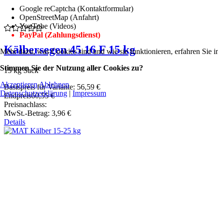
Google reCaptcha (Kontaktformular)
OpenStreetMap (Anfahrt)
YouTube (Videos)
PayPal (Zahlungsdienst)
Kälbersegen 45 16 F 15 kg
Mehr dazu, was Cookies sind und wie sie funktionieren, erfahren Sie i
Stimmen Sie der Nutzung aller Cookies zu?
15 kg Sack
Akzeptieren
Ablehnen
Basispreis für Variante:
56,59 €
Datenschutzerklärung
|
Impressum
Endpreis
60,55 €
Preisnachlass:
MwSt.-Betrag:
3,96 €
Details