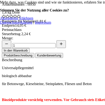
Mehr dazu, was Cookies sind und wie sie funktionieren, erfahren Sie i
Artikelnummer: 78950
Stimmen Sie der Nutzung aller Cookies zu?
1,4 kg Dose
Akzeptieren
Ablehnen
Basispreis für Variante
11,81 €
Datenschutzerklärung
|
Impressum
Endpreis
14,05 €
Preisnachlass
Steuerbetrag
2,24 €
Menge:
In den Warenkorb
Produktbeschreibung
Kundenbewertung
Beschreibung
Universalpflegemittel
biologisch abbaubar
für Betonwege, Kieselsteine, Steinplatten, Fliesen und Beton
Biozidprodukte vorsichtig verwenden. Vor Gebrauch stets Etiket