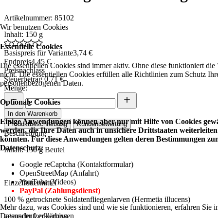
Artikelnummer: 85102
Wir benutzen Cookies
Inhalt: 150 g
Essentielle Cookies
Basispreis für Variante
3,74 €
Endpreis
4,45 €
Die essentiellen Cookies sind immer aktiv. Ohne diese funktioniert die
Preisnachlass
nicht. Die essentiellen Cookies erfüllen alle Richtlinien zum Schutz Ihr
Steuerbetrag
0,71 €
personenbezogenen Daten.
Menge:
Optionale Cookies
In den Warenkorb
Einige Anwendungen können aber nur mit Hilfe von Cookies gewä
Produktbeschreibung
Kundenbewertung
werden, die Ihre Daten auch in unsichere Drittstaaten weiterleiten
Beschreibung
könnten. Für diese Anwendungen gelten deren Bestimmungen zu
Datenschutz:
Inhalt: 150 g Beutel
Google reCaptcha (Kontaktformular)
OpenStreetMap (Anfahrt)
YouTube (Videos)
Einzelfuttermittel
PayPal (Zahlungsdienst)
100 % getrocknete Soldatenfliegenlarven (Hermetia illucens)
Mehr dazu, was Cookies sind und wie sie funktionieren, erfahren Sie i
Datenschutzerklärung.
gesunder Leckerbissen