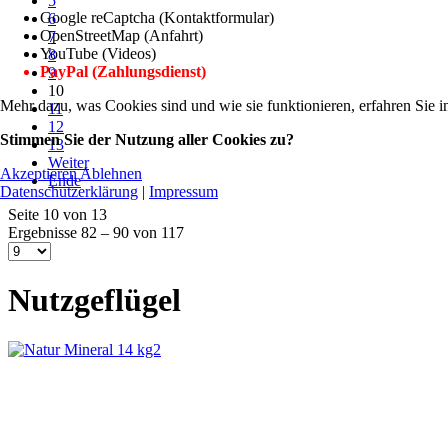
5
Google reCaptcha (Kontaktformular)
6
OpenStreetMap (Anfahrt)
7
YouTube (Videos)
8
PayPal (Zahlungsdienst)
9
10
Mehr dazu, was Cookies sind und wie sie funktionieren, erfahren Sie i
11
12
Stimmen Sie der Nutzung aller Cookies zu?
13
Weiter
Akzeptieren
Ablehnen
Ende
Datenschutzerklärung
|
Impressum
Seite 10 von 13
Ergebnisse 82 – 90 von 117
Nutzgeflügel