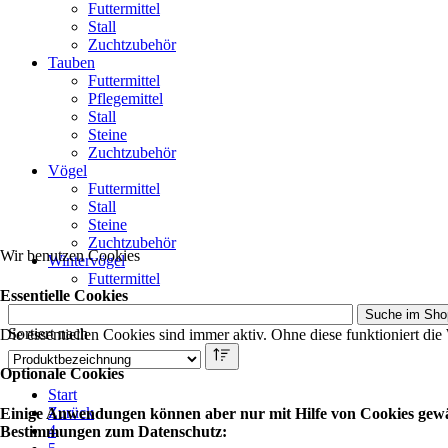
Futtermittel
Stall
Zuchtzubehör
Tauben
Futtermittel
Pflegemittel
Stall
Steine
Zuchtzubehör
Vögel
Futtermittel
Stall
Steine
Zuchtzubehör
Wir benutzen Cookies
Wintervögel
Futtermittel
Essentielle Cookies
Sortiert nach
Die essentiellen Cookies sind immer aktiv. Ohne diese funktioniert die
Optionale Cookies
Start
Zurück
Einige Anwendungen können aber nur mit Hilfe von Cookies gewähr
4
Bestimmungen zum Datenschutz: