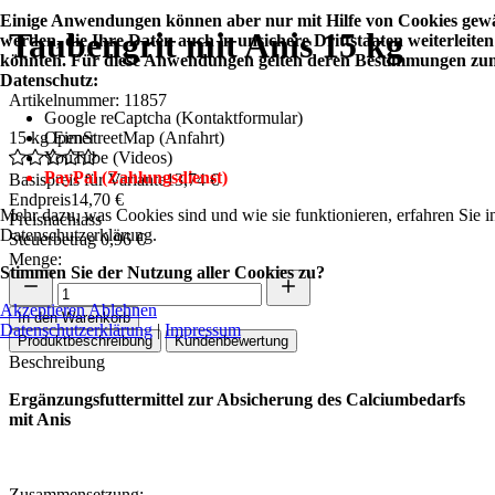
Einige Anwendungen können aber nur mit Hilfe von Cookies gewä
Taubengrit mit Anis 15 kg
werden, die Ihre Daten auch in unsichere Drittstaaten weiterleiten
könnten. Für diese Anwendungen gelten deren Bestimmungen zu
Datenschutz:
Artikelnummer: 11857
Google reCaptcha (Kontaktformular)
15 kg Eimer
OpenStreetMap (Anfahrt)
YouTube (Videos)
PayPal (Zahlungsdienst)
Basispreis für Variante
13,74 €
Endpreis
14,70 €
Mehr dazu, was Cookies sind und wie sie funktionieren, erfahren Sie i
Preisnachlass
Datenschutzerklärung.
Steuerbetrag
0,96 €
Menge:
Stimmen Sie der Nutzung aller Cookies zu?
Akzeptieren
Ablehnen
In den Warenkorb
Datenschutzerklärung
|
Impressum
Produktbeschreibung
Kundenbewertung
Beschreibung
Ergänzungsfuttermittel zur Absicherung des Calciumbedarfs
mit Anis
Zusammensetzung: