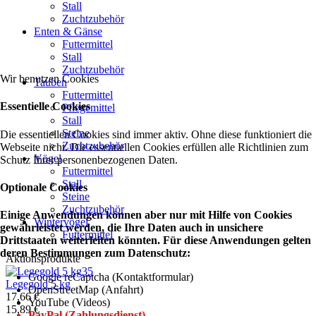
Stall
Zuchtzubehör
Enten & Gänse
Futtermittel
Stall
Zuchtzubehör
Wir benutzen Cookies
Tauben
Futtermittel
Essentielle Cookies
Pflegemittel
Stall
Steine
Die essentiellen Cookies sind immer aktiv. Ohne diese funktioniert die
Zuchtzubehör
Webseite nicht. Die essentiellen Cookies erfüllen alle Richtlinien zum
Vögel
Schutz Ihrer personenbezogenen Daten.
Futtermittel
Stall
Optionale Cookies
Steine
Zuchtzubehör
Einige Anwendungen können aber nur mit Hilfe von Cookies
Wintervögel
gewährleistet werden, die Ihre Daten auch in unsichere
Futtermittel
Drittstaaten weiterleiten könnten. Für diese Anwendungen gelten
deren Bestimmungen zum Datenschutz:
Aktionsprodukte
Google reCaptcha (Kontaktformular)
Legegold 5 kg
OpenStreetMap (Anfahrt)
17,66 €
YouTube (Videos)
15,89 €
PayPal (Zahlungsdienst)