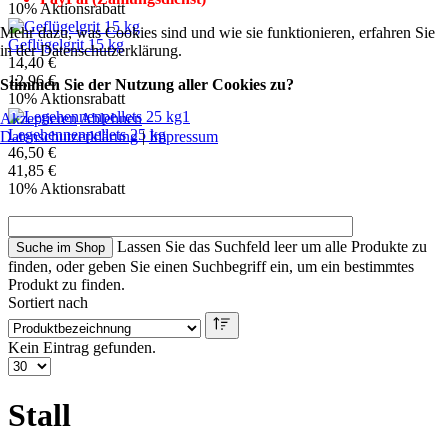
10% Aktionsrabatt
Mehr dazu, was Cookies sind und wie sie funktionieren, erfahren Sie
Geflügelgrit 15 kg
in der Datenschutzerklärung.
14,40 €
12,96 €
Stimmen Sie der Nutzung aller Cookies zu?
10% Aktionsrabatt
Akzeptieren
Ablehnen
Legehennenpellets 25 kg
Datenschutzerklärung
|
Impressum
46,50 €
41,85 €
10% Aktionsrabatt
Lassen Sie das Suchfeld leer um alle Produkte zu
finden, oder geben Sie einen Suchbegriff ein, um ein bestimmtes
Produkt zu finden.
Sortiert nach
Kein Eintrag gefunden.
Stall