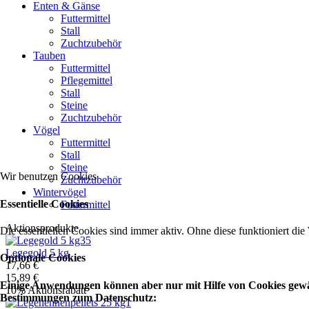
Enten & Gänse
Futtermittel
Stall
Zuchtzubehör
Tauben
Futtermittel
Pflegemittel
Stall
Steine
Zuchtzubehör
Vögel
Futtermittel
Stall
Steine
Wir benutzen Cookies
Zuchtzubehör
Wintervögel
Essentielle Cookies
Futtermittel
Aktionsprodukte
Die essentiellen Cookies sind immer aktiv. Ohne diese funktioniert die
Legegold 5 kg
Optionale Cookies
17,66 €
15,89 €
Einige Anwendungen können aber nur mit Hilfe von Cookies gewähr
10% Aktionsrabatt
Bestimmungen zum Datenschutz: