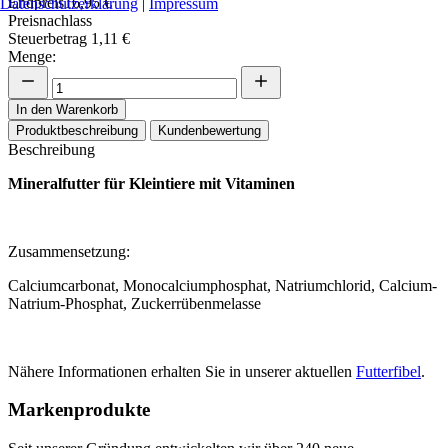
Endpreis
16,95 €
Datenschutzerklärung
|
Impressum
Preisnachlass
Steuerbetrag
1,11 €
Menge:
In den Warenkorb
Produktbeschreibung
Kundenbewertung
Beschreibung
Mineralfutter für Kleintiere mit Vitaminen
Zusammensetzung:
Calciumcarbonat, Monocalciumphosphat, Natriumchlorid, Calcium-
Natrium-Phosphat, Zuckerrübenmelasse
Nähere Informationen erhalten Sie in unserer aktuellen
Futterfibel
.
Markenprodukte