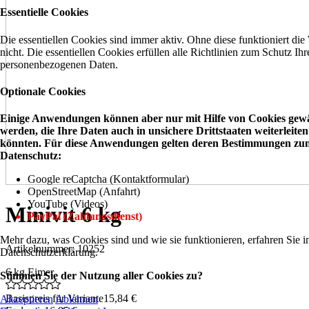
Essentielle Cookies
Die essentiellen Cookies sind immer aktiv. Ohne diese funktioniert die
nicht. Die essentiellen Cookies erfüllen alle Richtlinien zum Schutz Ihr
personenbezogenen Daten.
Optionale Cookies
Einige Anwendungen können aber nur mit Hilfe von Cookies gewä
werden, die Ihre Daten auch in unsichere Drittstaaten weiterleiten
könnten. Für diese Anwendungen gelten deren Bestimmungen zu
Datenschutz:
Google reCaptcha (Kontaktformular)
OpenStreetMap (Anfahrt)
YouTube (Videos)
Minivit 6 kg
PayPal (Zahlungsdienst)
Mehr dazu, was Cookies sind und wie sie funktionieren, erfahren Sie i
Artikelnummer: 10252
Datenschutzerklärung.
6 kg Eimer
Stimmen Sie der Nutzung aller Cookies zu?
Basispreis für Variante
15,84 €
Akzeptieren
Ablehnen