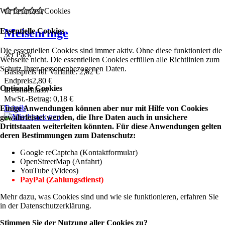
Wir benutzen Cookies
Essentielle Cookies
Meisenringe
Die essentiellen Cookies sind immer aktiv. Ohne diese funktioniert die
3er Pack
Webseite nicht. Die essentiellen Cookies erfüllen alle Richtlinien zum
Schutz Ihrer personenbezogenen Daten.
Basispreis für Variante:
2,62 €
Endpreis
2,80 €
Optionale Cookies
Preisnachlass:
MwSt.-Betrag:
0,18 €
Details
Einige Anwendungen können aber nur mit Hilfe von Cookies
gewährleistet werden, die Ihre Daten auch in unsichere
Drittstaaten weiterleiten könnten. Für diese Anwendungen gelten
deren Bestimmungen zum Datenschutz:
Google reCaptcha (Kontaktformular)
OpenStreetMap (Anfahrt)
YouTube (Videos)
PayPal (Zahlungsdienst)
Mehr dazu, was Cookies sind und wie sie funktionieren, erfahren Sie
in der Datenschutzerklärung.
Stimmen Sie der Nutzung aller Cookies zu?