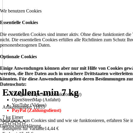
Wir benutzen Cookies
Essentielle Cookies
Die essentiellen Cookies sind immer aktiv. Ohne diese funktioniert die
nicht. Die essentiellen Cookies erfüllen alle Richtlinien zum Schutz Ihr
personenbezogenen Daten.
Optionale Cookies
Einige Anwendungen können aber nur mit Hilfe von Cookies gewä
werden, die Ihre Daten auch in unsichere Drittstaaten weiterleiten
könnten. Für diese Anwendungen gelten deren Bestimmungen zu
Datenschutz:
Exzellent-min 7 kg
Google reCaptcha (Kontaktformular)
OpenStreetMap (Anfahrt)
YouTube (Videos)
Artikelnummer: 11653
PayPal (Zahlungsdienst)
7 kg Eimer
Mehr dazu, was Cookies sind und wie sie funktionieren, erfahren Sie i
Datenschutzerklärung.
Basispreis für Variante
14,44 €