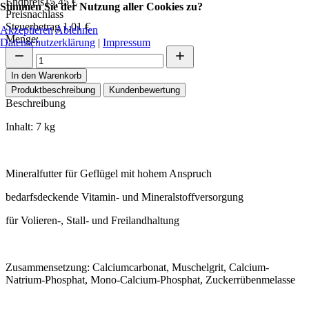
Endpreis
15,45 €
Stimmen Sie der Nutzung aller Cookies zu?
Preisnachlass
Steuerbetrag
1,01 €
Akzeptieren
Ablehnen
Menge:
Datenschutzerklärung
|
Impressum
In den Warenkorb
Produktbeschreibung
Kundenbewertung
Beschreibung
Inhalt: 7 kg
Mineralfutter für Geflügel mit hohem Anspruch
bedarfsdeckende Vitamin- und Mineralstoffversorgung
für Volieren-, Stall- und Freilandhaltung
Zusammensetzung: Calciumcarbonat, Muschelgrit, Calcium-
Natrium-Phosphat, Mono-Calcium-Phosphat, Zuckerrübenmelasse