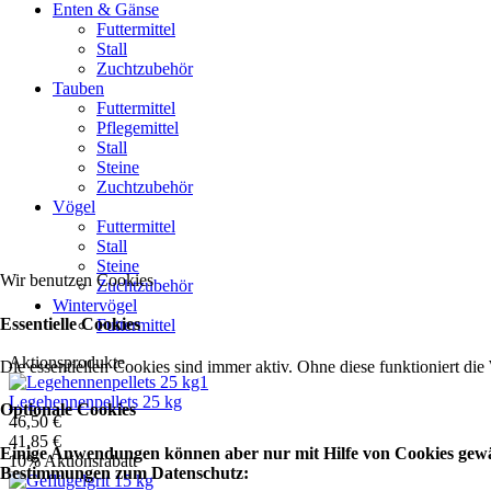
Enten & Gänse
Futtermittel
Stall
Zuchtzubehör
Tauben
Futtermittel
Pflegemittel
Stall
Steine
Zuchtzubehör
Vögel
Futtermittel
Stall
Steine
Wir benutzen Cookies
Zuchtzubehör
Wintervögel
Essentielle Cookies
Futtermittel
Aktionsprodukte
Die essentiellen Cookies sind immer aktiv. Ohne diese funktioniert die
Legehennenpellets 25 kg
Optionale Cookies
46,50 €
41,85 €
Einige Anwendungen können aber nur mit Hilfe von Cookies gewähr
10% Aktionsrabatt
Bestimmungen zum Datenschutz: