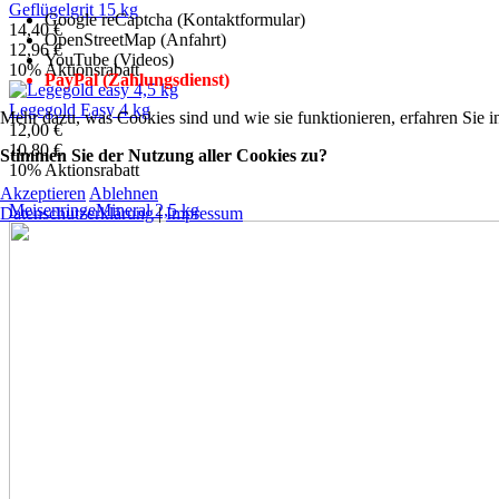
Geflügelgrit 15 kg
Google reCaptcha (Kontaktformular)
14,40 €
OpenStreetMap (Anfahrt)
12,96 €
YouTube (Videos)
10% Aktionsrabatt
PayPal (Zahlungsdienst)
Legegold Easy 4 kg
Mehr dazu, was Cookies sind und wie sie funktionieren, erfahren Sie i
12,00 €
10,80 €
Stimmen Sie der Nutzung aller Cookies zu?
10% Aktionsrabatt
Akzeptieren
Ablehnen
Meisenringe
Mineral 2,5 kg
Datenschutzerklärung
|
Impressum