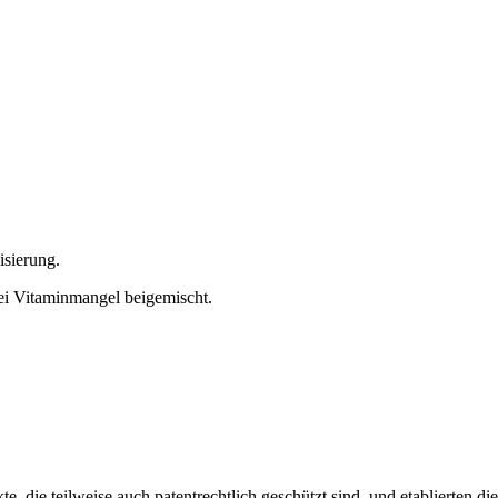
isierung.
i Vitaminmangel beigemischt.
 die teilweise auch patentrechtlich geschützt sind, und etablierten di