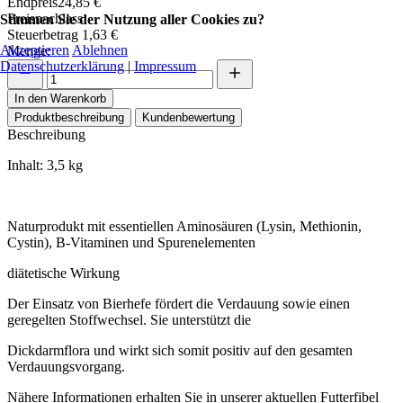
Endpreis
24,85 €
Preisnachlass
Stimmen Sie der Nutzung aller Cookies zu?
Steuerbetrag
1,63 €
Akzeptieren
Ablehnen
Menge:
Datenschutzerklärung
|
Impressum
In den Warenkorb
Produktbeschreibung
Kundenbewertung
Beschreibung
Inhalt: 3,5 kg
Naturprodukt mit essentiellen Aminosäuren (Lysin, Methionin,
Cystin), B-Vitaminen und Spurenelementen
diätetische Wirkung
Der Einsatz von Bierhefe fördert die Verdauung sowie einen
geregelten Stoffwechsel. Sie unterstützt die
Dickdarmflora und wirkt sich somit positiv auf den gesamten
Verdauungsvorgang.
Nähere Informationen erhalten Sie in unserer aktuellen Futterfibel