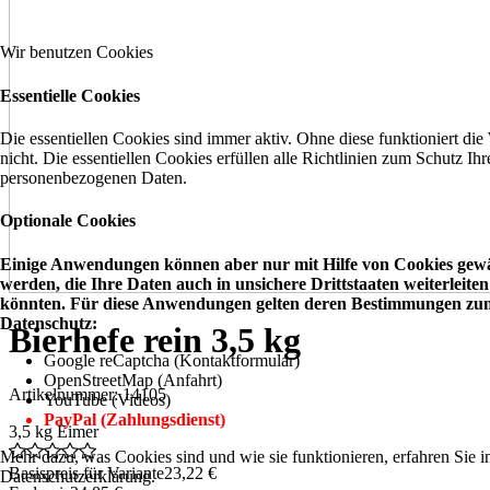
Wir benutzen Cookies
Essentielle Cookies
Die essentiellen Cookies sind immer aktiv. Ohne diese funktioniert die
nicht. Die essentiellen Cookies erfüllen alle Richtlinien zum Schutz Ihr
personenbezogenen Daten.
Optionale Cookies
Einige Anwendungen können aber nur mit Hilfe von Cookies gewä
werden, die Ihre Daten auch in unsichere Drittstaaten weiterleiten
könnten. Für diese Anwendungen gelten deren Bestimmungen zu
Datenschutz:
Bierhefe rein 3,5 kg
Google reCaptcha (Kontaktformular)
OpenStreetMap (Anfahrt)
Artikelnummer: 14105
YouTube (Videos)
PayPal (Zahlungsdienst)
3,5 kg Eimer
Mehr dazu, was Cookies sind und wie sie funktionieren, erfahren Sie i
Basispreis für Variante
23,22 €
Datenschutzerklärung.