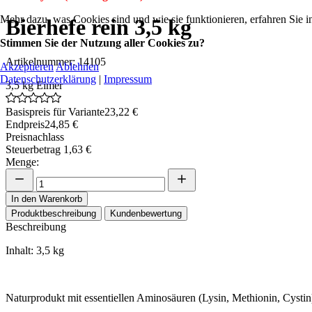
Mehr dazu, was Cookies sind und wie sie funktionieren, erfahren Sie i
Bierhefe rein 3,5 kg
Stimmen Sie der Nutzung aller Cookies zu?
Artikelnummer: 14105
Akzeptieren
Ablehnen
Datenschutzerklärung
|
Impressum
3,5 kg Eimer
Basispreis für Variante
23,22 €
Endpreis
24,85 €
Preisnachlass
Steuerbetrag
1,63 €
Menge:
In den Warenkorb
Produktbeschreibung
Kundenbewertung
Beschreibung
Inhalt: 3,5 kg
Naturprodukt mit essentiellen Aminosäuren (Lysin, Methionin, Cyst