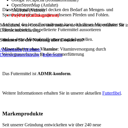
OpenStreetMap (Anfahrt)
Diese Mineralfuttermittel decken den Bedarf an Mengen- und
YouTube (Videos)
Spurenelementen bei ausgewachsenen Pferden und Fohlen.
PayPal (Zahlungsdienst)
Aufgrund der losen Formulierung kann sich dieses Mineralfutter für
Mehr dazu, was Cookies sind und wie sie funktionieren, erfahren Sie i
Pferde anbieten, die pelletierte Futtermittel aussortieren
Datenschutzerklärung.
und so deren Mineralstoffversorgung sicherstellen.
Stimmen Sie der Nutzung aller Cookies zu?
Mineralfutter ohne Vitamine
: Vitaminversorgung durch
Akzeptieren
Ablehnen
Weidegrasaufwuchs für die Sommerfütterung
Datenschutzerklärung
|
Impressum
Das Futtermittel ist
ADMR-konform
.
Weitere Informationen erhalten Sie in unserer aktuellen
Futterfibel
.
Markenprodukte
Seit unserer Gründung entwickelten wir über 240 neue