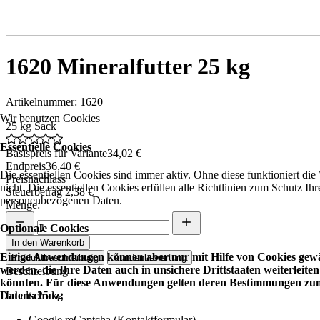
1620 Mineralfutter 25 kg
Artikelnummer: 1620
Wir benutzen Cookies
25 kg Sack
Essentielle Cookies
Basispreis für Variante
34,02 €
Endpreis
36,40 €
Die essentiellen Cookies sind immer aktiv. Ohne diese funktioniert die
Preisnachlass
nicht. Die essentiellen Cookies erfüllen alle Richtlinien zum Schutz Ihr
Steuerbetrag
2,38 €
personenbezogenen Daten.
Menge:
Optionale Cookies
In den Warenkorb
Einige Anwendungen können aber nur mit Hilfe von Cookies gewä
Produktbeschreibung
Kundenbewertung
werden, die Ihre Daten auch in unsichere Drittstaaten weiterleiten
Beschreibung
könnten. Für diese Anwendungen gelten deren Bestimmungen zu
Datenschutz:
Inhalt: 25 kg
Google reCaptcha (Kontaktformular)