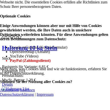
Webseite nicht. Die essentiellen Cookies erfüllen alle Richtlinien zum
Schutz Ihrer personenbezogenen Daten.
Optionale Cookies
Einige Anwendungen können aber nur mit Hilfe von Cookies
gewährleistet werden, die Ihre Daten auch in unsichere
Drittstaaten weiterleiten könnten. Für diese Anwendungen gelten
deren Bestimmungen zum Datenschutz:
Halterung 10 kg Stein
Google reCaptcha (Kontaktformular)
OpenStreetMap (Anfahrt)
YouTube (Videos)
Stück
PayPal (Zahlungsdienst)
Basispreis für Variante:
6,81 €
Mehr dazu, was Cookies sind und wie sie funktionieren, erfahren Sie
Endpreis
8,10 €
in der Datenschutzerklärung.
Preisnachlass:
MwSt.-Betrag:
1,29 €
Stimmen Sie der Nutzung aller Cookies zu?
Details
Akzeptieren
Ablehnen
Datenschutzerklärung
|
Impressum