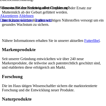
Stimmen Sie der Nutzung aller Cookies zu?
Basu-kraft Katzenmilch kann als Ergänzung oder Ersatz zur
Muttermilch ab der Geburt gefüttert werden.
Akzeptieren
Ablehnen
Datenschutzerklärung
|
Impressum
Ihre Katzen werden mit allen wichtigen Nährstoffen versorgt um ein
gesundes Wachstum zu sichern.
Nähere Informationen erhalten Sie in unserer aktuellen
Futterfibel
.
Markenprodukte
Seit unserer Gründung entwickelten wir über 240 neue
Markenprodukte, die teilweise auch patentrechtlich geschützt sind,
und etablierten diese erfolgreich am Markt.
Forschung
Die im Haus tätigen Wissenschaftler sichern die marktorientierte
Forschung und die Entwicklung neuer Produkte.
Naturprodukte