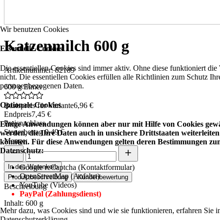
Wir benutzen Cookies
Katzenmilch 600 g
Essentielle Cookies
Die essentiellen Cookies sind immer aktiv. Ohne diese funktioniert die
Artikelnummer: 82189
nicht. Die essentiellen Cookies erfüllen alle Richtlinien zum Schutz Ihr
personenbezogenen Daten.
600 g Eimer
Optionale Cookies
Basispreis für Variante
6,96 €
Endpreis
7,45 €
Preisnachlass
Einige Anwendungen können aber nur mit Hilfe von Cookies gewä
Steuerbetrag
0,49 €
werden, die Ihre Daten auch in unsichere Drittstaaten weiterleiten
Menge:
könnten. Für diese Anwendungen gelten deren Bestimmungen zu
Datenschutz:
In den Warenkorb
Google reCaptcha (Kontaktformular)
OpenStreetMap (Anfahrt)
Produktbeschreibung
Kundenbewertung
YouTube (Videos)
Beschreibung
PayPal (Zahlungsdienst)
Inhalt: 600 g
Mehr dazu, was Cookies sind und wie sie funktionieren, erfahren Sie i
Datenschutzerklärung.