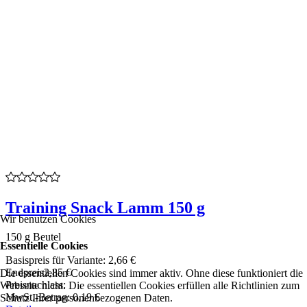
Training Snack Lamm 150 g
Wir benutzen Cookies
150 g Beutel
Essentielle Cookies
Basispreis für Variante:
2,66 €
Endpreis
2,85 €
Die essentiellen Cookies sind immer aktiv. Ohne diese funktioniert die
Preisnachlass:
Webseite nicht. Die essentiellen Cookies erfüllen alle Richtlinien zum
MwSt.-Betrag:
0,19 €
Schutz Ihrer personenbezogenen Daten.