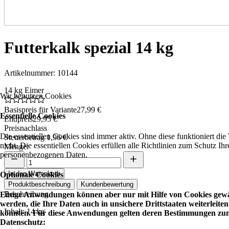
Futterkalk spezial 14 kg
Artikelnummer: 10144
14 kg Eimer
Wir benutzen Cookies
Basispreis für Variante
27,99 €
Essentielle Cookies
Endpreis
29,95 €
Preisnachlass
Die essentiellen Cookies sind immer aktiv. Ohne diese funktioniert die
Steuerbetrag
1,96 €
nicht. Die essentiellen Cookies erfüllen alle Richtlinien zum Schutz Ihr
Menge:
personenbezogenen Daten.
In den Warenkorb
Optionale Cookies
Produktbeschreibung
Kundenbewertung
Beschreibung
Einige Anwendungen können aber nur mit Hilfe von Cookies gewä
werden, die Ihre Daten auch in unsichere Drittstaaten weiterleiten
Inhalt: 14 kg
könnten. Für diese Anwendungen gelten deren Bestimmungen zu
Datenschutz: