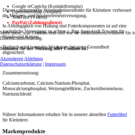
Google reCaptcha (Kontaktformular)
Dieses calciumreiche Standardmineralfutter für Kleintiere verbessert
OpenStreetMap (Anfahrt)
die Mengen- und Spurenelementversorgung.
YouTube (Videos)
PayPal (Zahlungsdienst)
In Abhängigkeit von Haltung und Futterkomponenten ist auf eine
zusätzliche Versorgung zu achten z. Bsp. basu-kraft Top-min für
Mehr dazu, was Cookies sind und wie sie funktionieren, erfahren Sie i
Hunde und Katzen.
Datenschutzerklärung.
Dadurch wird normales Wachstum bei guter Gesundheit
Stimmen Sie der Nutzung aller Cookies zu?
abgesichert.
Akzeptieren
Ablehnen
Datenschutzerklärung
|
Impressum
Zusammensetzung:
Calciumcarbonat, Calcium-Natrium-Phosphat,
Monocalciumphosphat, Weizengrießkleie, Zuckerrübenmelasse,
Natriumchlroid
Nähere Informationen erhalten Sie in unserer aktuellen
Futterfibel
für Kleintiere.
Markenprodukte