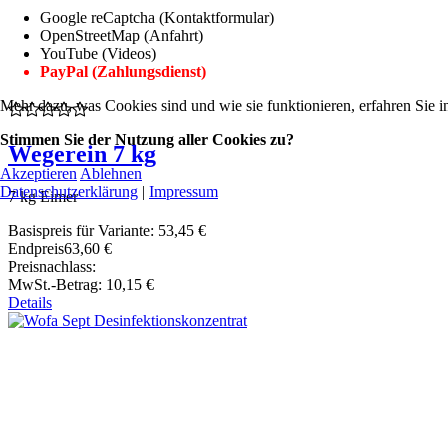
Google reCaptcha (Kontaktformular)
OpenStreetMap (Anfahrt)
YouTube (Videos)
PayPal (Zahlungsdienst)
Mehr dazu, was Cookies sind und wie sie funktionieren, erfahren Sie i
Stimmen Sie der Nutzung aller Cookies zu?
Wegerein 7 kg
Akzeptieren
Ablehnen
Datenschutzerklärung
|
Impressum
7 kg Eimer
Basispreis für Variante:
53,45 €
Endpreis
63,60 €
Preisnachlass:
MwSt.-Betrag:
10,15 €
Details