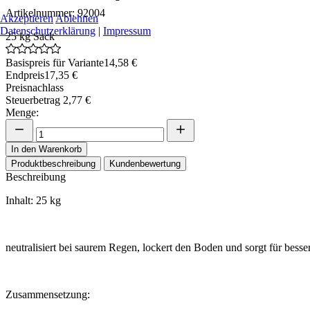
Artikelnummer: 92004
Akzeptieren
Ablehnen
Datenschutzerklärung
|
Impressum
25 kg Sack
Basispreis für Variante
14,58 €
Endpreis
17,35 €
Preisnachlass
Steuerbetrag
2,77 €
Menge:
In den Warenkorb
Produktbeschreibung
Kundenbewertung
Beschreibung
Inhalt: 25 kg
neutralisiert bei saurem Regen, lockert den Boden und sorgt für bess
Zusammensetzung: