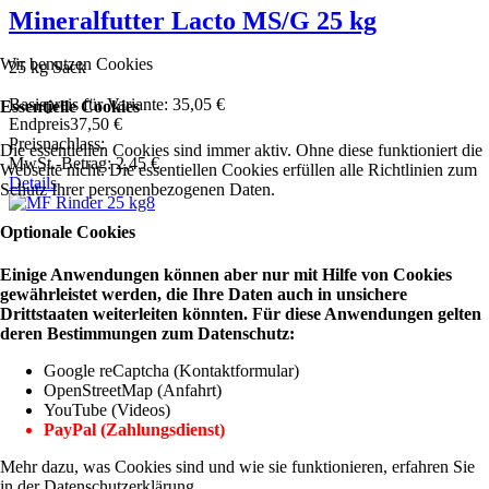
Mineralfutter Lacto MS/G 25 kg
Wir benutzen Cookies
25 kg Sack
Basispreis für Variante:
35,05 €
Essentielle Cookies
Endpreis
37,50 €
Preisnachlass:
Die essentiellen Cookies sind immer aktiv. Ohne diese funktioniert die
MwSt.-Betrag:
2,45 €
Webseite nicht. Die essentiellen Cookies erfüllen alle Richtlinien zum
Details
Schutz Ihrer personenbezogenen Daten.
Optionale Cookies
Einige Anwendungen können aber nur mit Hilfe von Cookies
gewährleistet werden, die Ihre Daten auch in unsichere
Drittstaaten weiterleiten könnten. Für diese Anwendungen gelten
deren Bestimmungen zum Datenschutz:
Google reCaptcha (Kontaktformular)
OpenStreetMap (Anfahrt)
YouTube (Videos)
PayPal (Zahlungsdienst)
Mehr dazu, was Cookies sind und wie sie funktionieren, erfahren Sie
in der Datenschutzerklärung.