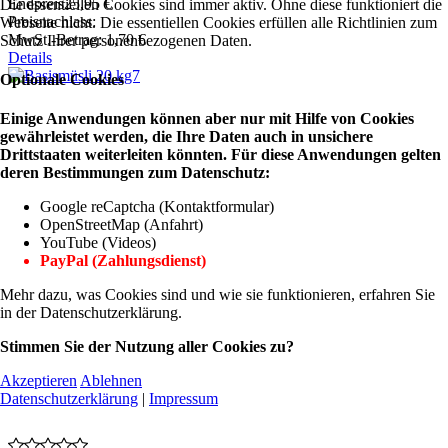
Endpreis
25,95 €
Die essentiellen Cookies sind immer aktiv. Ohne diese funktioniert die
Preisnachlass:
Webseite nicht. Die essentiellen Cookies erfüllen alle Richtlinien zum
MwSt.-Betrag:
1,70 €
Schutz Ihrer personenbezogenen Daten.
Details
Optionale Cookies
Einige Anwendungen können aber nur mit Hilfe von Cookies
gewährleistet werden, die Ihre Daten auch in unsichere
Drittstaaten weiterleiten könnten. Für diese Anwendungen gelten
deren Bestimmungen zum Datenschutz:
Google reCaptcha (Kontaktformular)
OpenStreetMap (Anfahrt)
YouTube (Videos)
PayPal (Zahlungsdienst)
Mehr dazu, was Cookies sind und wie sie funktionieren, erfahren Sie
in der Datenschutzerklärung.
Stimmen Sie der Nutzung aller Cookies zu?
Akzeptieren
Ablehnen
Datenschutzerklärung
|
Impressum