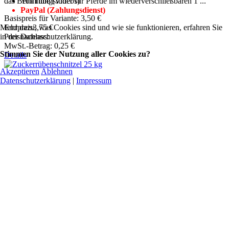
das Belohnungsfutter für Pferde im wiederverschließbaren 1 ...
YouTube (Videos)
PayPal (Zahlungsdienst)
Basispreis für Variante:
3,50 €
Endpreis
3,75 €
Mehr dazu, was Cookies sind und wie sie funktionieren, erfahren Sie
Preisnachlass:
in der Datenschutzerklärung.
MwSt.-Betrag:
0,25 €
Stimmen Sie der Nutzung aller Cookies zu?
Details
Akzeptieren
Ablehnen
Datenschutzerklärung
|
Impressum