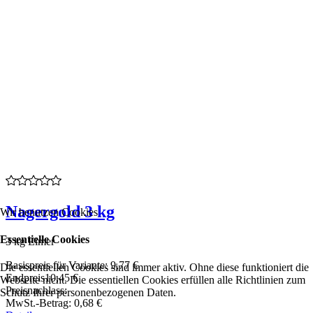
Nagergold 3 kg
Wir benutzen Cookies
Essentielle Cookies
3 kg Eimer
Basispreis für Variante:
9,77 €
Die essentiellen Cookies sind immer aktiv. Ohne diese funktioniert die
Endpreis
10,45 €
Webseite nicht. Die essentiellen Cookies erfüllen alle Richtlinien zum
Preisnachlass:
Schutz Ihrer personenbezogenen Daten.
MwSt.-Betrag:
0,68 €