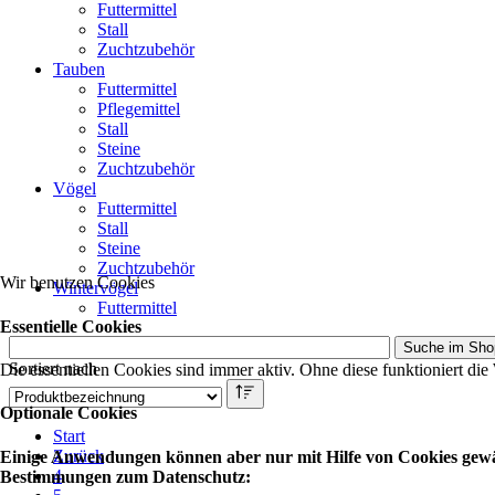
Futtermittel
Stall
Zuchtzubehör
Tauben
Futtermittel
Pflegemittel
Stall
Steine
Zuchtzubehör
Vögel
Futtermittel
Stall
Steine
Zuchtzubehör
Wir benutzen Cookies
Wintervögel
Futtermittel
Essentielle Cookies
Sortiert nach
Die essentiellen Cookies sind immer aktiv. Ohne diese funktioniert die
Optionale Cookies
Start
Zurück
Einige Anwendungen können aber nur mit Hilfe von Cookies gewähr
4
Bestimmungen zum Datenschutz: