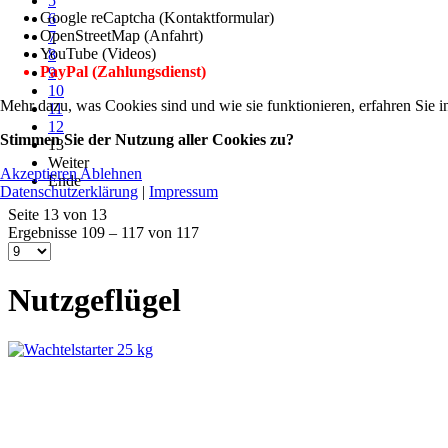
5
Google reCaptcha (Kontaktformular)
6
OpenStreetMap (Anfahrt)
7
YouTube (Videos)
8
PayPal (Zahlungsdienst)
9
10
Mehr dazu, was Cookies sind und wie sie funktionieren, erfahren Sie i
11
12
Stimmen Sie der Nutzung aller Cookies zu?
13
Weiter
Akzeptieren
Ablehnen
Ende
Datenschutzerklärung
|
Impressum
Seite 13 von 13
Ergebnisse 109 – 117 von 117
Nutzgeflügel