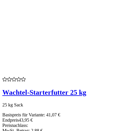
Wachtel-Starterfutter 25 kg
25 kg Sack
Basispreis für Variante:
41,07 €
Endpreis
43,95 €
Preisnachlass:
MwSt.-Betrag:
2,88 €